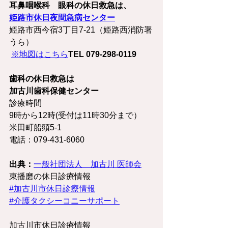
耳鼻咽喉科　眼科の休日救急は、
姫路市休日夜間急病センター
姫路市西今宿3丁目7-21（姫路西消防署
うら）　　
※地図はこちら
TEL 079-298-0119
歯科の休日救急は
加古川歯科保健センター
診療時間
9時から12時(受付は11時30分まで）
米田町船頭5-1
電話：079-431-6060
出典：
一般社団法人　加古川 医師会
東播磨の休日診療情報
#加古川市休日診療情報
#介護タクシーコニーサポート
加古川市休日診療情報