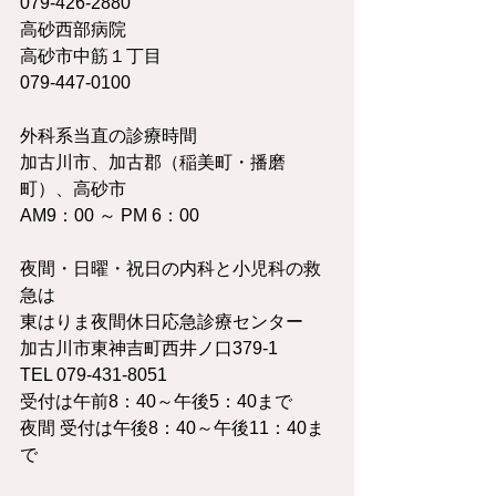
079-426-2880
高砂西部病院	
高砂市中筋１丁目	
079-447-0100
外科系当直の診療時間
加古川市、加古郡（稲美町・播磨
町）、高砂市
AM9：00 ～ PM 6：00
夜間・日曜・祝日の内科と小児科の救
急は
東はりま夜間休日応急診療センター
加古川市東神吉町西井ノ口379-1　　
TEL 079-431-8051
受付は午前8：40～午後5：40まで
夜間 受付は午後8：40～午後11：40ま
で