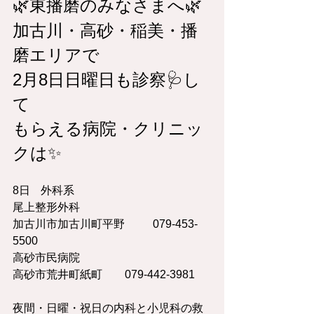
🌿東播磨のみなさまへ🌿
加古川・高砂・稲美・播
磨エリアで
2月8日日曜日も診察🩺し
て
もらえる病院・クリニッ
クは✨
8日	外科系	
尾上整形外科	
加古川市加古川町平野	079-453-
5500
高砂市民病院	
高砂市荒井町紙町	079-442-3981
夜間・日曜・祝日の内科と小児科の救