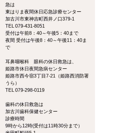
急は
東はりま夜間休日応急診療センター
加古川市東神吉町西井ノ口379-1　　
TEL 079-431-8051
受付は午前8：40～午後5：40まで
夜間 受付は午後8：40～午後11：40ま
で
耳鼻咽喉科　眼科の休日救急は、
姫路市休日夜間急病センター
姫路市西今宿3丁目7-21（姫路西消防署
うら）　　
TEL 079-298-0119
歯科の休日救急は
加古川歯科保健センター
診療時間
9時から12時(受付は11時30分まで）
米田町船頭5-1