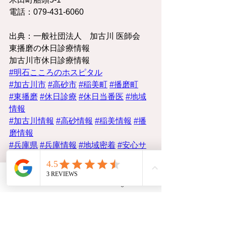
電話：079-431-6060
出典：一般社団法人　加古川 医師会
東播磨の休日診療情報
加古川市休日診療情報
#
明石こころのホスピタル
#加古川市
#高砂市
#稲美町
#播磨町
#東播磨
#休日診療
#休日当番医
#地域
情報
#加古川情報
#高砂情報
#稲美情報
#播
磨情報
#兵庫県
#兵庫情報
#地域密着
#安心サ
ポート
#介護タクシー
#介護タクシーコニーサ
ポート
#介護タクシー加古川
Phone
Instagram
#福祉移送
#介護支援
#在宅支援
#福祉
タクシー
加古川市休日診療情報