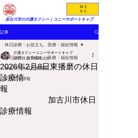
ME
NU
加古川市の介護タクシー｜コニーサポートキャブ
記事
休日診療・お役立ち、医療・福祉情報
介護タクシーコニーサポートキャブ
休日診療・お役立ち、医療・福祉情報
2月7日
読了時間: 2分
2026年2月8日東播磨の休日
加古川市休日診療情報
診療情
お役立ち情報
報
加古川市休日
診療情報