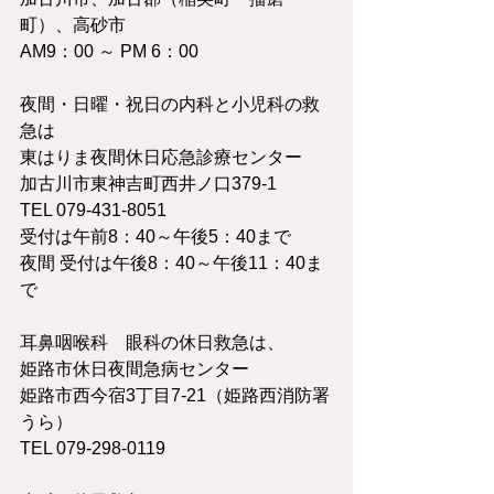
町）、高砂市
AM9：00 ～ PM 6：00
夜間・日曜・祝日の内科と小児科の救
急は
東はりま夜間休日応急診療センター
加古川市東神吉町西井ノ口379-1　　
TEL 079-431-8051
受付は午前8：40～午後5：40まで
夜間 受付は午後8：40～午後11：40ま
で
耳鼻咽喉科　眼科の休日救急は、
姫路市休日夜間急病センター
姫路市西今宿3丁目7-21（姫路西消防署
うら）　　
TEL 079-298-0119