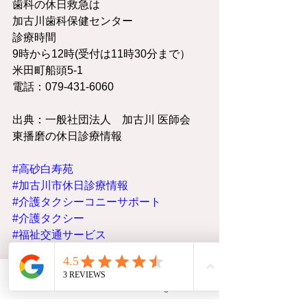
歯科の休日救急は
加古川歯科保健センター
診療時間
9時から12時(受付は11時30分まで）
米田町船頭5-1
電話：079-431-6060
出典：一般社団法人　加古川 医師会
東播磨の休日診療情報
#高砂白寿苑
#加古川市休日診療情報
#介護タクシーコニーサポート
#介護タクシー
#福祉交通サービス
#福祉タクシー
#ヘルパー
#加古川介護タクシー
#加古川福祉タク
シー
Phone
Instagram
#転院
#通院
#訪問看護
#介護旅行