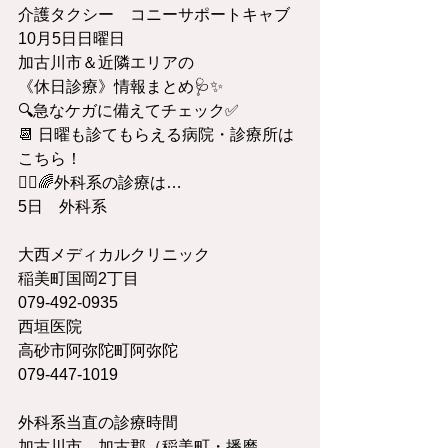
介護タクシー　コニーサポートキャブ
10月5日日曜日
加古川市＆近隣エリアの
《休日診療》情報まとめ🩺✨
🔍急なケガに備えてチェック✅
📆 日曜も診てもらえる病院・診療所は
こちら！
👩‍⚕️🌈外科系の診療は…
5日　外科系
大西メディカルクリニック	
稲美町国岡2丁目	
079-492-0935
西垣医院	
高砂市阿弥陀町阿弥陀	
079-447-1019
外科系当直の診療時間
加古川市、加古郡（稲美町・播磨