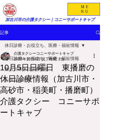
ME
NU
加古川市の介護タクシー｜コニーサポートキャブ
記事
休日診療・お役立ち、医療・福祉情報
介護タクシーコニーサポートキャブ
休日診療・お役立ち、医療・福祉情報
2025年10月4日
読了時間: 2分
10月5日日曜日 東播磨の
加古川市休日診療情報
休日診療情報（加古川市・
お役立ち情報
高砂市・稲美町・播磨町）
介護タクシー コニーサポ
ートキャブ